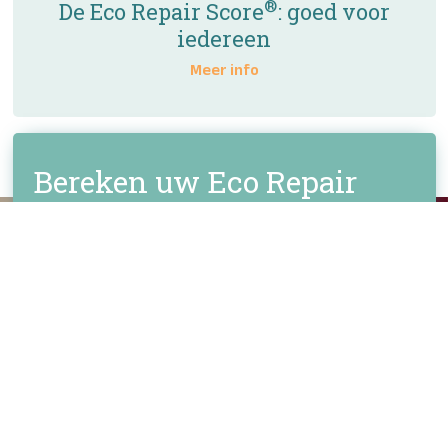
®
De Eco Repair Score
: goed voor
iedereen
Meer info
Bereken uw Eco Repair
®
Score
Wil u graag uw eigen Eco Repair Score® berekenen?
Ontdek de milieu-impact van uw voertuigherstelling via
onze handige calculator.
Score berekenen